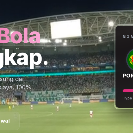
Bola
BIG
gkap.
PO
sung dari
biaya, 100%
Hype 
dwal