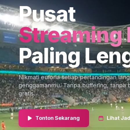
Pusat
Streaming 
Paling Len
Nikmati euforia setiap pertandingan lang
genggamanmu. Tanpa buffering, tanpa 
gratis.
Tonton Sekarang
Lihat Ja