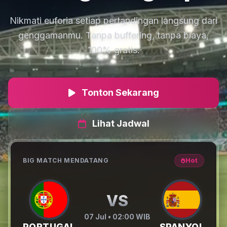
Nikmati euforia setiap pertandingan langsung dari
genggamanmu. Tanpa buffering, tanpa biaya,
100% gratis.
Tonton Sekarang
Lihat Jadwal
BIG MATCH MENDATANG
Hot
VS
07 Jul • 02:00 WIB
PORTUGAL
SPANYOL