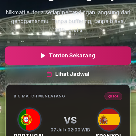
Nikmati euforia setiap pertandingan langsung dari
genggamanmu. Tanpa buffering, tanpa biaya,
100% gratis.
Tonton Sekarang
Lihat Jadwal
BIG MATCH MENDATANG
Hot
VS
07 Jul • 02:00 WIB
PORTUGAL
SPANYOL