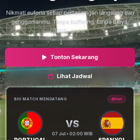
Nikmati euforia setiap pertandingan langsung dari
genggamanmu. Tanpa buffering, tanpa biaya,
100% gratis.
Tonton Sekarang
Lihat Jadwal
BIG MATCH MENDATANG
Hot
VS
07 Jul • 02:00 WIB
PORTUGAL
SPANYOL