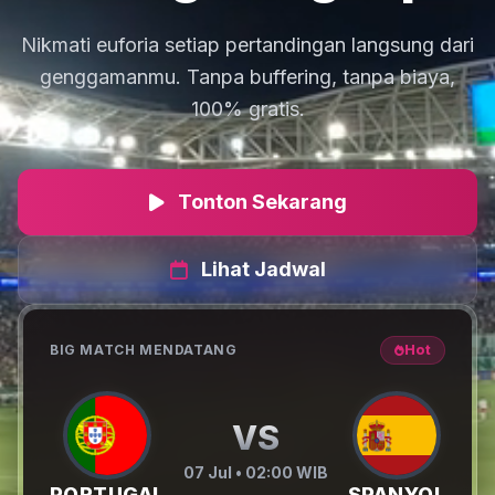
Nikmati euforia setiap pertandingan langsung dari
genggamanmu. Tanpa buffering, tanpa biaya,
100% gratis.
Tonton Sekarang
Lihat Jadwal
BIG MATCH MENDATANG
Hot
VS
07 Jul • 02:00 WIB
PORTUGAL
SPANYOL